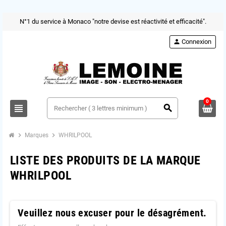
N°1 du service à Monaco "notre devise est réactivité et efficacité".
person
Connexion
0
view_headline
search
chevron_right
chevron_right
Marques
WHRILPOOL
LISTE DES PRODUITS DE LA MARQUE
WHRILPOOL
Veuillez nous excuser pour le désagrément.