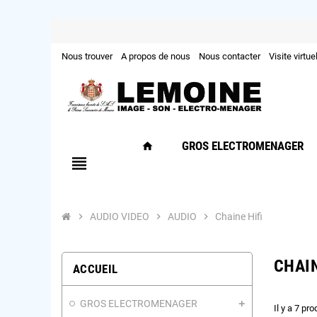
Nous trouver
A propos de nous
Nous contacter
Visite virtue
GROS ELECTROMENAGER
home
view_headline
chevron_right
AUDIO VIDEO
chevron_right
AUDIO
chevron_right
Chaine Hifi
CHAIN
ACCUEIL
GROS ELECTROMENAGER
Il y a 7 pro