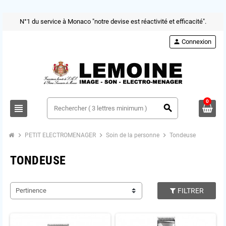
N°1 du service à Monaco "notre devise est réactivité et efficacité".
person
Connexion
0
view_headline
search
chevron_right
chevron_right
chevron_right
PETIT ELECTROMENAGER
Soin de la personne
Tondeuse
TONDEUSE
Pertinence
FILTRER