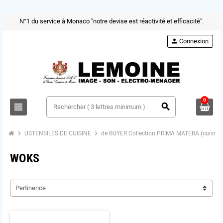
N°1 du service à Monaco "notre devise est réactivité et efficacité".
person
Connexion
0
view_headline
search
chevron_right
chevron_right
ch
USTENSILES DE CUISINE
de BUYER Collection PRIMA MATERA (cuivre)
WOKS
Pertinence