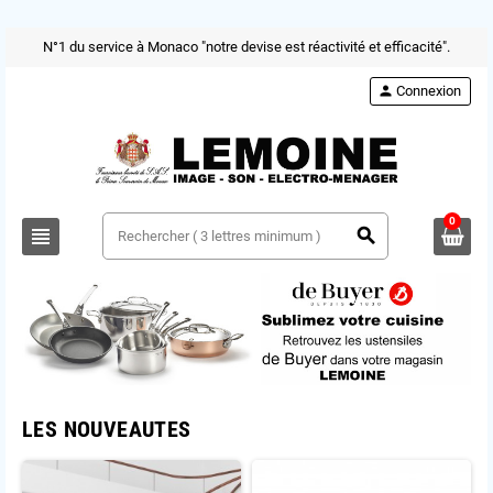
N°1 du service à Monaco "notre devise est réactivité et efficacité".
person
Connexion
0
view_headline
search
LES NOUVEAUTES