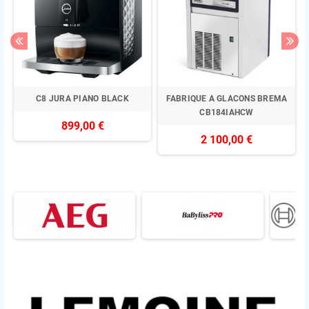
u
C8 JURA PIANO BLACK
FABRIQUE A GLACONS BREMA
CB184IAHCW
899,00 €
2 100,00 €