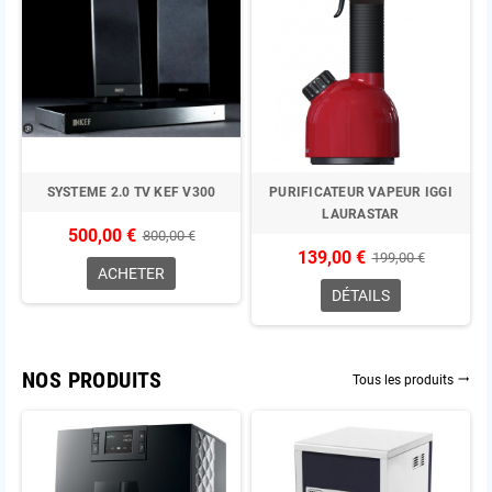
SYSTEME 2.0 TV KEF V300
PURIFICATEUR VAPEUR IGGI
LAURASTAR
500,00 €
800,00 €
139,00 €
199,00 €
ACHETER
DÉTAILS
NOS PRODUITS
Tous les produits
