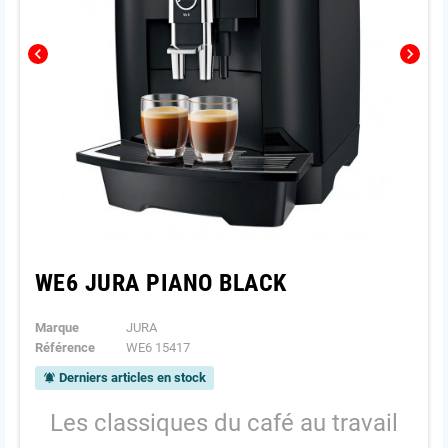
chevron_left
chevron_right
WE6 JURA PIANO BLACK
Marque
JURA
Référence
WE6 15417
Derniers articles en stock
notifications_active
Les classiques du café au travail