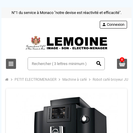
N°1 du service à Monaco "notre devise est réactivité et efficacité".
person
Connexion
0
view_headline
search
chevron_right
chevron_right
chevron_right
PETIT ELECTROMENAGER
Machine à café
Robot café broyeur JURA