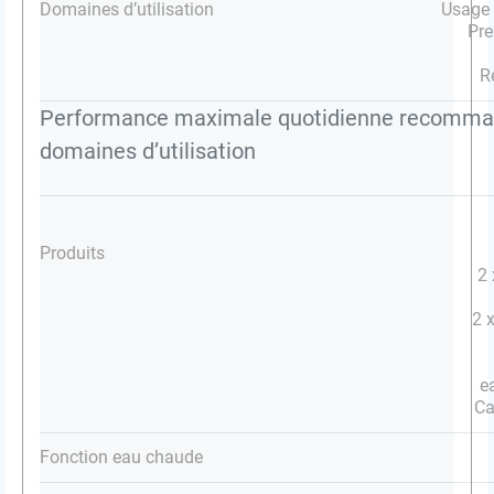
Domaines d’utilisation
Usage 
Pre
R
Performance maximale quotidienne recomma
domaines d’utilisation
Produits
2 
2 
e
Ca
Fonction eau chaude