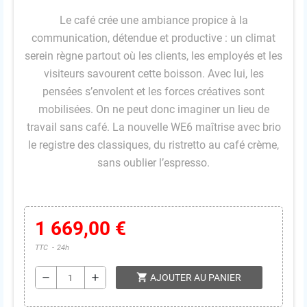
Le café crée une ambiance propice à la
communication, détendue et productive : un climat
serein règne partout où les clients, les employés et les
visiteurs savourent cette boisson. Avec lui, les
pensées s’envolent et les forces créatives sont
mobilisées. On ne peut donc imaginer un lieu de
travail sans café. La nouvelle WE6 maîtrise avec brio
le registre des classiques, du ristretto au café crème,
sans oublier l’espresso.
1 669,00 €
TTC
24h
shopping_cart
remove
add
AJOUTER AU PANIER