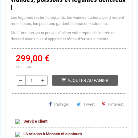
!
Les légumes restent croquants, les viandes cuites à point restent
moelleuses, les poissons gardent finesse et onctuosité...
Multifonction, vous pouvez réaliser votre repas de l'entrée au
dessert avec un seul appareil et réchauffer vos aliments!
299,00 €
TTC
24h
shopping_cart
remove
add
AJOUTER AU PANIER
Partager
Tweet
Pinterest
Service client
Livraisons à Monaco et alentours