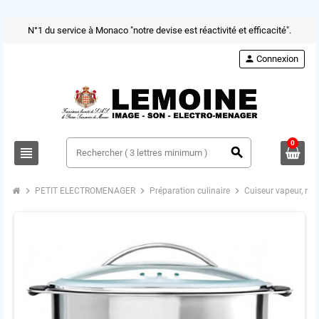
N°1 du service à Monaco "notre devise est réactivité et efficacité".
person
Connexion
0
view_headline
search
chevron_right
chevron_right
chevron_right
PETIT ELECTROMENAGER
Préparation culinaire
Cuiseur vapeur, riz,