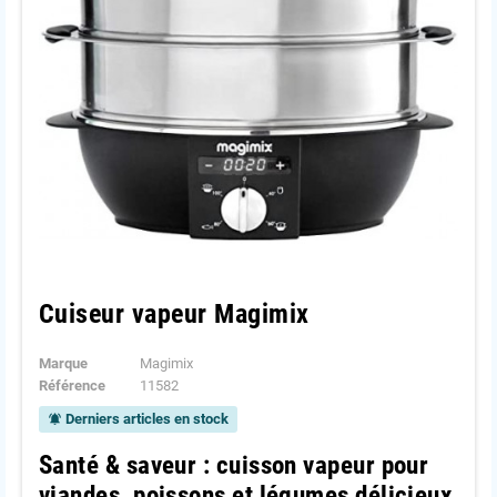
Cuiseur vapeur Magimix
Marque
Magimix
Référence
11582
Derniers articles en stock
notifications_active
Santé & saveur : cuisson vapeur pour
viandes, poissons et légumes délicieux